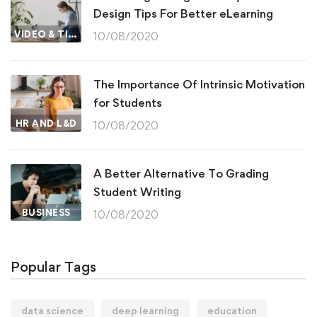
Design Tips For Better eLearning
VIDEO & TIPS
10/08/2020
The Importance Of Intrinsic Motivation
for Students
HR AND L&D
10/08/2020
A Better Alternative To Grading
Student Writing
BUSINESS
10/08/2020
Popular Tags
data science
deep learning
education