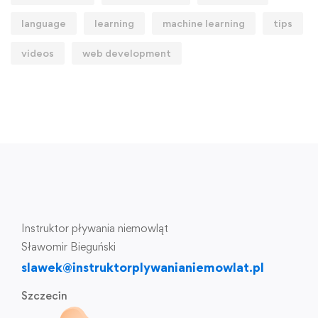
language
learning
machine learning
tips
videos
web development
Instruktor pływania niemowląt
Sławomir Bieguński
slawek@instruktorplywanianiemowlat.pl
Szczecin